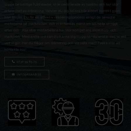
slippa besvärliga fuktskador. Vi är certifierade av Isodrän och har stor
erfarenhet av dränering. Vänder du dig till oss blir jobbet korrekt gjort
från början. Du får en effektiv dräneringsprocess enligt de senaste
metoderna på marknaden, och vi är förstås måna om att hålla snyggt
efter oss. Alla våra medarbetare har stor kompetens inom hus- och
markjobb. Med andra ord kan du känna dig trygg när du anlitar oss, vi vet
vad vi gör. Har du frågor om dränering och vill veta mer? Tveka inte att
kontakta oss!
0730 59 65 75
INFO@KSAAB.SE