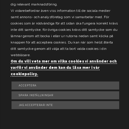
dig relevant marknadsföring.
Vi vidarebefordrar även viss information till de sociala medier
samt annons- och analysföretag som vi samarbetar med. För
cookies som är nödvändiga för att sidan ska fungera korrekt krävs
inte ditt samtycke, för övriga cookies krävs ditt samtycke som du
lämnar genom att bocka i eller ur rutorna nedan samt klicka på
knappen för att acceptera cookies. Du kan när som helst återta
ditt samtycke genom att välja att ta bort valda cookies i din
webbläsare.
Om du vill veta mer om vilka cookies vi använder och
varför vi använder dem kan du läsa mer i vår
cookiepolicy.
ACCEPTERA
SPARA INSTÄLLNINGAR
JAG ACCEPTERAR INTE