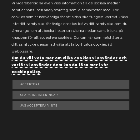
Vi vidarebefordrar även viss information till de sociala medier
samt annons- och analysföretag som vi samarbetar med. För
cookies som är nödvändiga för att sidan ska fungera korrekt krävs
inte ditt samtycke, för övriga cookies krävs ditt samtycke som du
lämnar genom att bocka i eller ur rutorna nedan samt klicka på
knappen för att acceptera cookies. Du kan när som helst återta
ditt samtycke genom att välja att ta bort valda cookies i din
webbläsare.
Om du vill veta mer om vilka cookies vi använder och
varför vi använder dem kan du läsa mer i vår
cookiepolicy.
ACCEPTERA
SPARA INSTÄLLNINGAR
JAG ACCEPTERAR INTE