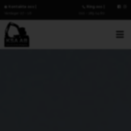
Kontakta oss |
Ring oss |
Vardagar 07 - 16
010 - 189 04 80