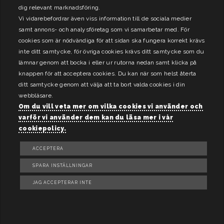
dig relevant marknadsföring.
Vi vidarebefordrar även viss information till de sociala medier
samt annons- och analysföretag som vi samarbetar med. För
cookies som är nödvändiga för att sidan ska fungera korrekt krävs
inte ditt samtycke, för övriga cookies krävs ditt samtycke som du
lämnar genom att bocka i eller ur rutorna nedan samt klicka på
knappen för att acceptera cookies. Du kan när som helst återta
ditt samtycke genom att välja att ta bort valda cookies i din
webbläsare.
Om du vill veta mer om vilka cookies vi använder och
varför vi använder dem kan du läsa mer i vår
cookiepolicy.
ACCEPTERA
SPARA INSTÄLLNINGAR
JAG ACCEPTERAR INTE