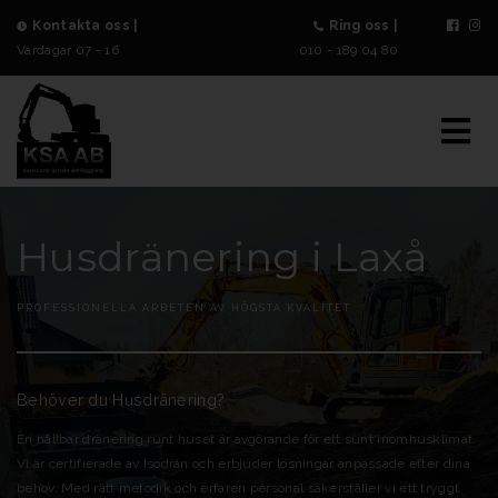
Kontakta oss |
Ring oss |
Vardagar 07 - 16
010 - 189 04 80
Husdränering i Laxå
PROFESSIONELLA ARBETEN AV HÖGSTA KVALITÉT
Behöver du Husdränering?
En hållbar dränering runt huset är avgörande för ett sunt inomhusklimat.
Vi är certifierade av Isodrän och erbjuder lösningar anpassade efter dina
behov. Med rätt metodik och erfaren personal säkerställer vi ett tryggt