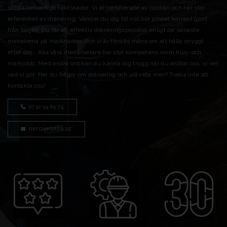
slippa besvärliga fuktskador. Vi är certifierade av Isodrän och har stor
erfarenhet av dränering. Vänder du dig till oss blir jobbet korrekt gjort
från början. Du får en effektiv dräneringsprocess enligt de senaste
metoderna på marknaden, och vi är förstås måna om att hålla snyggt
efter oss. Alla våra medarbetare har stor kompetens inom hus- och
markjobb. Med andra ord kan du känna dig trygg när du anlitar oss, vi vet
vad vi gör. Har du frågor om dränering och vill veta mer? Tveka inte att
kontakta oss!
0730 59 65 75
INFO@KSAAB.SE