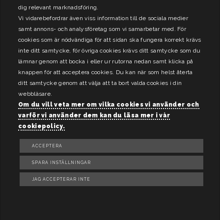
dig relevant marknadsföring.
Vi vidarebefordrar även viss information till de sociala medier
samt annons- och analysföretag som vi samarbetar med. För
cookies som är nödvändiga för att sidan ska fungera korrekt krävs
inte ditt samtycke, för övriga cookies krävs ditt samtycke som du
lämnar genom att bocka i eller ur rutorna nedan samt klicka på
knappen för att acceptera cookies. Du kan när som helst återta
ditt samtycke genom att välja att ta bort valda cookies i din
webbläsare.
Om du vill veta mer om vilka cookies vi använder och
varför vi använder dem kan du läsa mer i vår
cookiepolicy.
ACCEPTERA
SPARA INSTÄLLNINGAR
JAG ACCEPTERAR INTE